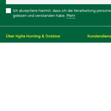
Ich akzeptiere hiermit, dass ich die Verarbeitung pers
gelesen und verstanden habe.
Mehr
Über Hylte Hunting & Outdoor
Kundendiens
Ratgeber & Tipps
Versand
Über uns
Umtausch &
Marken
Warenkorb 
Kontakt
Kauf widerr
Barrierefreiheit