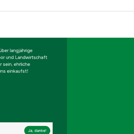
ber langjährige
oor und Landwirtschaft
 sein, ehrliche
ns einkaufst!
Ja, danke!