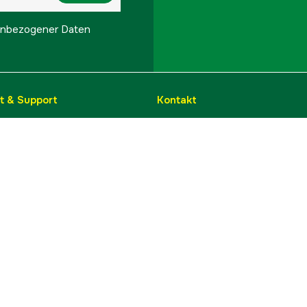
onenbezogener Daten
t & Support
Kontakt
info@hylte.de
 Reklamation
Hylte Jakt & Lantman
Hantverksgatan 15
leeren
314 34 Hyltebruk
ufen
Schweden