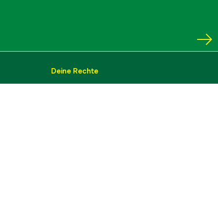
Deine Rechte
Allgemeine Geschäftsbedingungen
Datenschutzerklärung
Widerrufsbelehrung
Lieferinformation
Cookies
Impressum