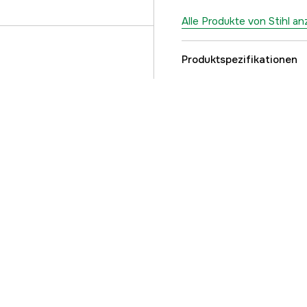
Alle Produkte von Stihl a
Produktspezifikationen
Länge
Gewicht
Globale Garantie
Garantie
Referenznummer
Teilenummer des Herst
EAN