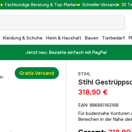
Fachkundige Beratung & Top-Marken
Schneller Versand
30 T
Kleidung & Schuhe
Heim & Haushalt
Bauen
Tierbedarf
M
Jetzt neu: Bezahle einfach mit PayPal
Gratis Versand
STIHL
H-
Stihl Gestrüpp
318,90 €
EAN
:
886661163168
Für bodennahe Konturen u
Bereichen in der Nähe des