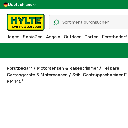
Deutschland
Sverige
Danmark
Jagen
Schießen
Angeln
Outdoor
Garten
Forstbedarf
Suomi
Norge
Forstbedarf
/
Motorsensen & Rasentrimmer
/
Teilbare
Gartengeräte & Motorsensen
/
Stihl Gestrüppschneider F
KM 145°