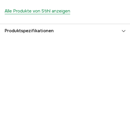
Alle Produkte von Stihl anzeigen
Produktspezifikationen
Öltankvolumen
3 l
Volumen Kraftstofftank
5 l
Globale Garantie
yes
Garantie
1 Jahre
Referenznummer
1000049954
Teilenummer des Herstellers
00008810123
EAN
795711163242