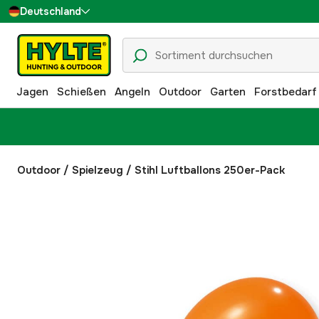
Deutschland
Sverige
Danmark
Jagen
Schießen
Angeln
Outdoor
Garten
Forstbedarf
Suomi
Norge
Outdoor
/
Spielzeug
/
Stihl Luftballons 250er-Pack