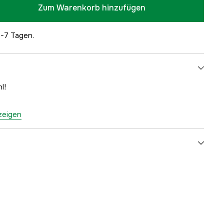
Zum Warenkorb hinzufügen
5-7 Tagen.
l!
nzeigen
yes
1000077371
ellers
04649010010