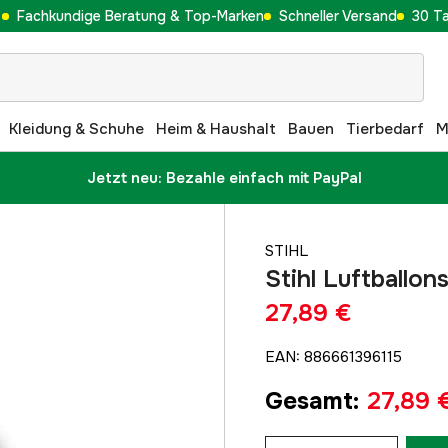
Fachkundige Beratung & Top-Marken
Schneller Versand
30 T
Kleidung & Schuhe
Heim & Haushalt
Bauen
Tierbedarf
M
Jetzt neu: Bezahle einfach mit PayPal
STIHL
Stihl Luftballo
27,89 €
EAN
:
886661396115
Gesamt
:
27,89 