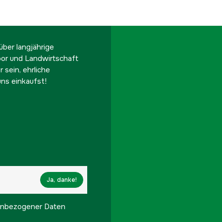
ber langjährige
oor und Landwirtschaft
 sein, ehrliche
ns einkaufst!
Ja, danke!
onenbezogener Daten