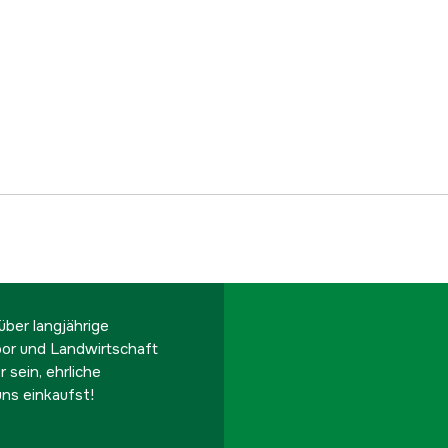
Referenznummer
Teilenummer des Herst
EAN
ber langjährige
oor und Landwirtschaft
 sein, ehrliche
ns einkaufst!