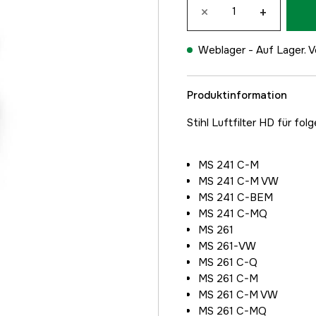
×
+
Weblager -
Auf Lager. V
Produktinformation
Stihl Luftfilter HD für f
MS 241 C-M
MS 241 C-M VW
MS 241 C-BEM
MS 241 C-MQ
MS 261
MS 261-VW
MS 261 C-Q
MS 261 C-M
MS 261 C-M VW
MS 261 C-MQ