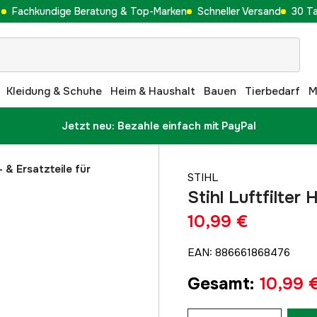
Fachkundige Beratung & Top-Marken
Schneller Versand
30 T
Kleidung & Schuhe
Heim & Haushalt
Bauen
Tierbedarf
M
Jetzt neu: Bezahle einfach mit PayPal
 & Ersatzteile für
STIHL
Stihl Luftfilte
10,99 €
EAN
:
886661868476
Gesamt
:
10,99 