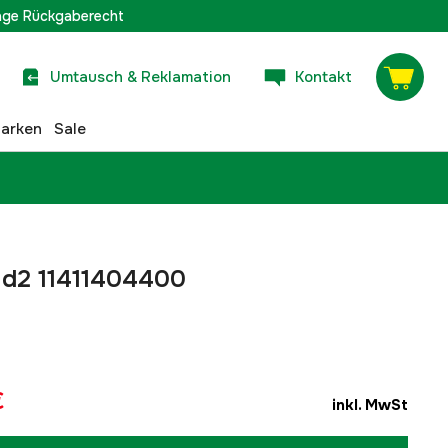
age Rückgaberecht
Umtausch & Reklamation
Kontakt
arken
Sale
r Hd2 11411404400
€
inkl. MwSt