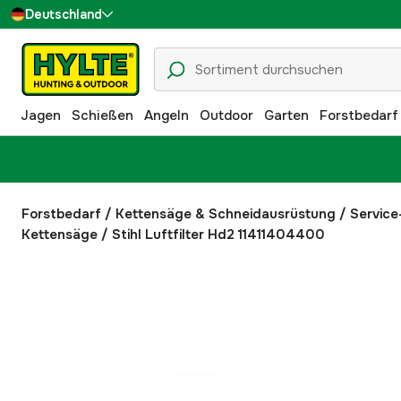
Deutschland
Sverige
Danmark
Jagen
Schießen
Angeln
Outdoor
Garten
Forstbedarf
Suomi
Norge
Forstbedarf
/
Kettensäge & Schneidausrüstung
/
Service-
Kettensäge
/
Stihl Luftfilter Hd2 11411404400