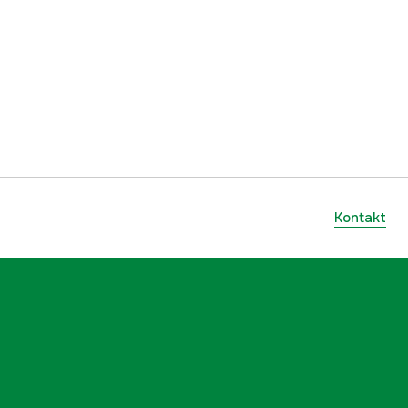
1000083384
ellers
11411404400
886661868476
Kontakt