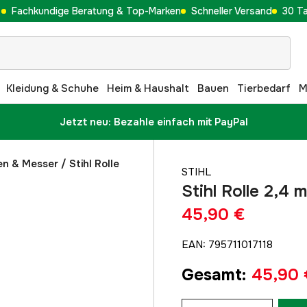
Fachkundige Beratung & Top-Marken
Schneller Versand
30 T
Kleidung & Schuhe
Heim & Haushalt
Bauen
Tierbedarf
M
Jetzt neu: Bezahle einfach mit PayPal
en & Messer
/
Stihl Rolle
STIHL
Stihl Rolle 2,4 
45,90 €
EAN
:
795711017118
Gesamt
:
45,90 