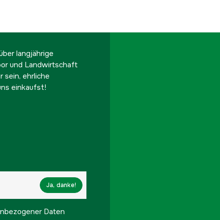
ber langjährige
oor und Landwirtschaft
 sein, ehrliche
ns einkaufst!
Ja, danke!
onenbezogener Daten