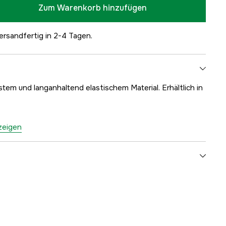
Zum Warenkorb hinzufügen
ersandfertig in 2-4 Tagen.
tem und langanhaltend elastischem Material. Erhältlich in
nzeigen
261 m
immerfaden
2.4 mm