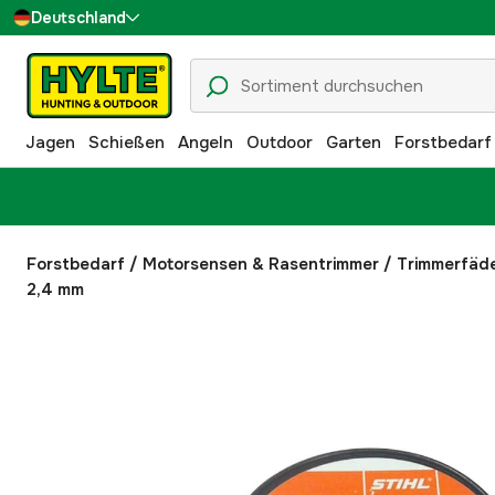
Deutschland
Sverige
Danmark
Jagen
Schießen
Angeln
Outdoor
Garten
Forstbedarf
Suomi
Norge
Forstbedarf
/
Motorsensen & Rasentrimmer
/
Trimmerfäd
2,4 mm