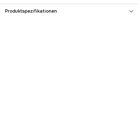
Produktspezifikationen
Feilddurchmesser
4,0 mm
Globale Garantie
yes
Garantie
1 Jahre
Referenznummer
1000097715
Teilenummer des Herstellers
56120007502
EAN
795711692247