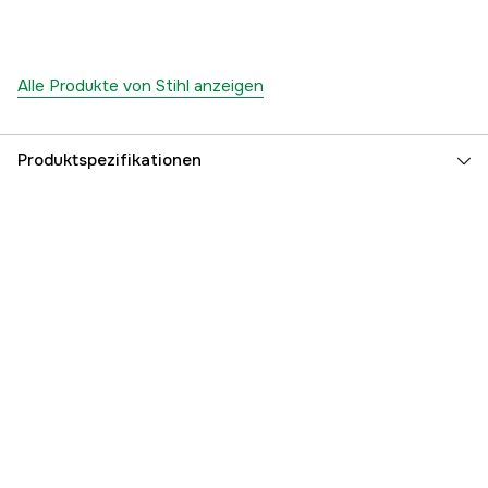
Alle Produkte von Stihl anzeigen
Produktspezifikationen
Globale Garantie
yes
Garantie
1 Jahre
Referenznummer
1000050130
Teilenummer des Herstellers
00008814602
EAN
795711004101