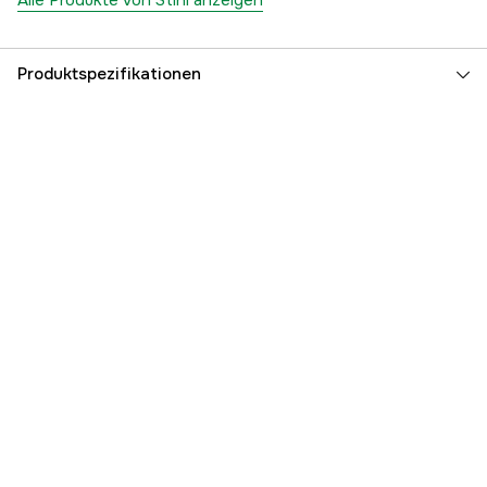
Alle Produkte von Stihl anzeigen
Produktspezifikationen
Anzahl der Antriebsglieder
56 Stk.
Treibgliedbreite
1,3 mm
Kettenteilung
3/8'' P
Kurznummer
PM3
Schneidkantentyp
Micro
Schnittlänge
16 Zoll
Schwertlänge
40 cm
Globale Garantie
yes