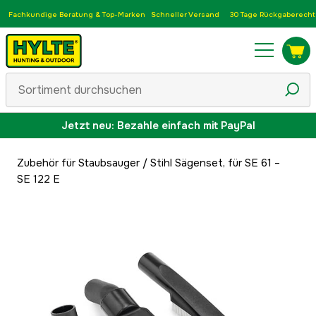
Fachkundige Beratung & Top-Marken
Schneller Versand
30 Tage Rückgaberecht
Jetzt neu: Bezahle einfach mit PayPal
Zubehör für Staubsauger
/
Stihl Sägenset, für SE 61 –
SE 122 E