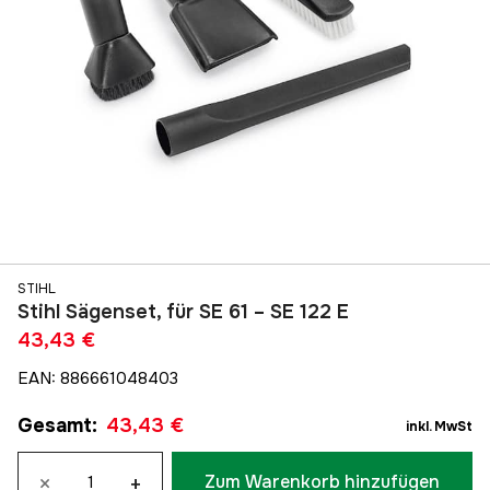
STIHL
Stihl Sägenset, für SE 61 – SE 122 E
43,43 €
EAN
:
886661048403
Gesamt
:
43,43 €
inkl. MwSt
×
+
Zum Warenkorb hinzufügen