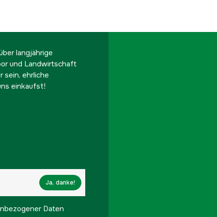
ber langjährige
oor und Landwirtschaft
 sein, ehrliche
ns einkaufst!
Ja, danke!
onenbezogener Daten