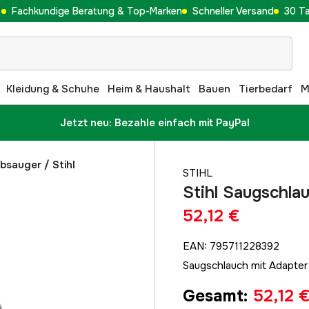
Fachkundige Beratung & Top-Marken
Schneller Versand
30 T
Kleidung & Schuhe
Heim & Haushalt
Bauen
Tierbedarf
M
Jetzt neu: Bezahle einfach mit PayPal
ubsauger
/
Stihl
STIHL
Stihl Saugschla
52,12 €
EAN
:
795711228392
Saugschlauch mit Adapter
Gesamt
:
52,12 