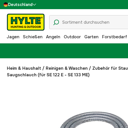
Deutschland
Sverige
Danmark
Jagen
Schießen
Angeln
Outdoor
Garten
Forstbedarf
Suomi
Norge
Heim & Haushalt
/
Reinigen & Waschen
/
Zubehör für Sta
Saugschlauch (für SE 122 E - SE 133 ME)