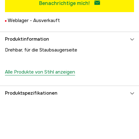
Benachrichtige mich!
Weblager -
Ausverkauft
Produktinformation
Drehbar, für die Staubsaugerseite
Alle Produkte von Stihl anzeigen
Produktspezifikationen
Globale Garantie
yes
Garantie
1 Jahre
Referenznummer
1000097206