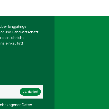
ber langjährige
oor und Landwirtschaft
 sein, ehrliche
ns einkaufst!
Ja, danke!
onenbezogener Daten