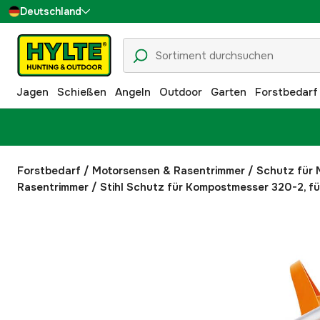
Deutschland
Sverige
Danmark
Jagen
Schießen
Angeln
Outdoor
Garten
Forstbedarf
Suomi
Norge
Forstbedarf
/
Motorsensen & Rasentrimmer
/
Schutz für 
Rasentrimmer
/
Stihl Schutz für Kompostmesser 320-2, f