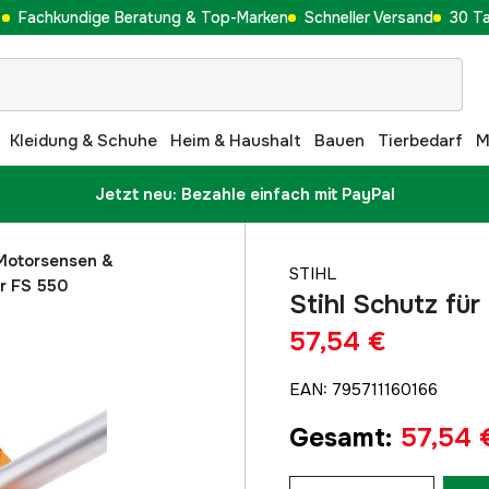
Fachkundige Beratung & Top-Marken
Schneller Versand
30 T
Kleidung & Schuhe
Heim & Haushalt
Bauen
Tierbedarf
M
Jetzt neu: Bezahle einfach mit PayPal
Motorsensen &
STIHL
ür FS 550
Stihl Schutz fü
57,54 €
EAN
:
795711160166
Gesamt
:
57,54 