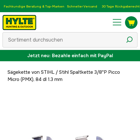
Fachkundige Beratung & Top-Marken
Schneller Versand
30 Tage Rückgaberecht
Jetzt neu: Bezahle einfach mit PayPal
Sägekette von STIHL
/
Stihl Spaltkette 3/8''P Picco
Micro (PMX), 84 dl 1.3 mm