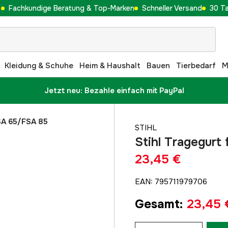
Fachkundige Beratung & Top-Marken
Schneller Versand
30 T
Kleidung & Schuhe
Heim & Haushalt
Bauen
Tierbedarf
M
Jetzt neu: Bezahle einfach mit PayPal
FSA 65/FSA 85
STIHL
Stihl Tragegurt
23,45 €
EAN
:
795711979706
Gesamt
:
23,45 