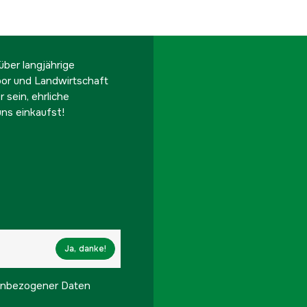
ber langjährige
oor und Landwirtschaft
 sein, ehrliche
ns einkaufst!
Ja, danke!
onenbezogener Daten