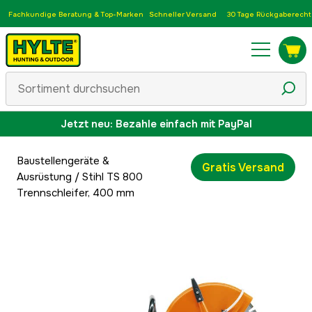
Fachkundige Beratung & Top-Marken
Schneller Versand
30 Tage Rückgaberecht
Jetzt neu: Bezahle einfach mit PayPal
Baustellengeräte &
Gratis Versand
Ausrüstung
/
Stihl TS 800
Trennschleifer, 400 mm