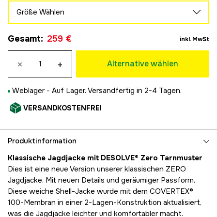
Größe Wählen
48
Gesamt
:
259 €
259 €
inkl. MwSt
50
259 €
×
+
Alternative wählen
52
259 €
Weblager -
Auf Lager. Versandfertig in 2-4 Tagen.
54
259 €
VERSANDKOSTENFREI
56
259 €
58
Produktinformation
259 €
Klassische Jagdjacke mit DESOLVE® Zero Tarnmuster
60
Dies ist eine neue Version unserer klassischen ZERO
259 €
Jagdjacke. Mit neuen Details und geräumiger Passform.
Diese weiche Shell-Jacke wurde mit dem COVERTEX®
100-Membran in einer 2-Lagen-Konstruktion aktualisiert,
was die Jagdjacke leichter und komfortabler macht.