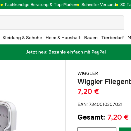
Fachkundige Beratung & Top-Marken
Schneller Versand
30 T
Kleidung & Schuhe
Heim & Haushalt
Bauen
Tierbedarf
M
Jetzt neu: Bezahle einfach mit PayPal
WIGGLER
Wiggler Fliege
7,20 €
EAN
:
7340010307021
Gesamt
:
7,20 €