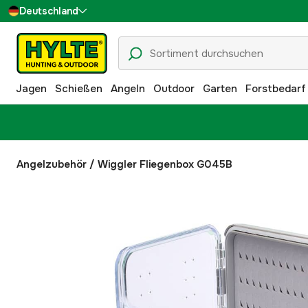
Deutschland
Sverige
Danmark
Jagen
Schießen
Angeln
Outdoor
Garten
Forstbedarf
Suomi
Norge
Angelzubehör
/
Wiggler Fliegenbox G045B