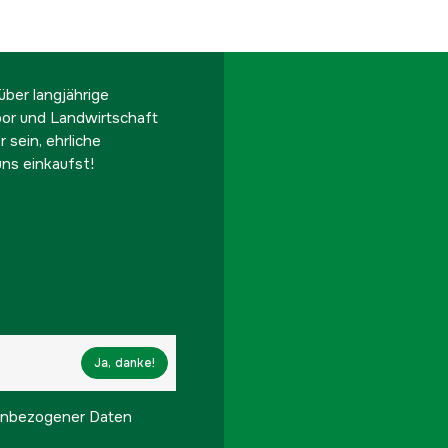
ber langjährige
oor und Landwirtschaft
 sein, ehrliche
ns einkaufst!
Ja, danke!
onenbezogener Daten