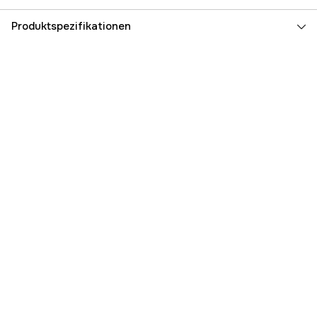
Produktspezifikationen
Garantie
1 Jahre
Globale Garantie
yes
Referenznummer
1000090031
Teilenummer des Herstellers
41826400200
EAN
886661542000