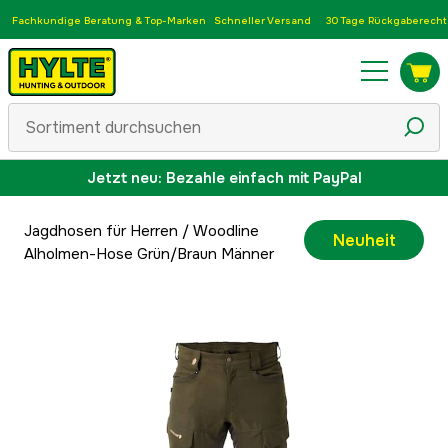
Fachkundige Beratung & Top-Marken
Schneller Versand
30 Tage Rückgaberecht
Jetzt neu: Bezahle einfach mit PayPal
Jagdhosen für Herren
/
Woodline
Neuheit
Alholmen-Hose Grün/Braun Männer