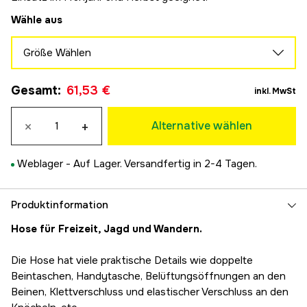
Wähle aus
Größe Wählen
46
Gesamt
:
61,53 €
61,53 €
inkl. MwSt
48
61,53 €
×
+
Alternative wählen
50
61,53 €
Weblager -
Auf Lager. Versandfertig in 2-4 Tagen.
52
61,53 €
54
Produktinformation
61,53 €
Hose für Freizeit, Jagd und Wandern.
56
61,53 €
Die Hose hat viele praktische Details wie doppelte
58
Beintaschen, Handytasche, Belüftungsöffnungen an den
61,53 €
Beinen, Klettverschluss und elastischer Verschluss an den
60