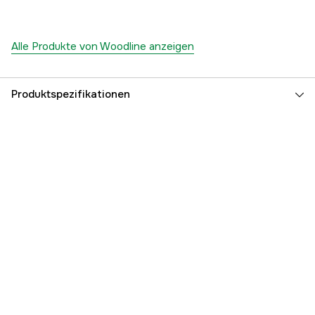
Alle Produkte von Woodline anzeigen
Produktspezifikationen
Gefüttert
yes
Wasserdicht
no
Stretch
yes
Anzahl der Taschen
4 Stk.
Stretchhose
yes
Farbe
Grün
Farbton
Grün