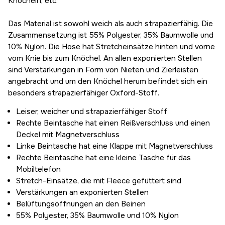
Knöcheln, etc.
61,53 €
D96
Das Material ist sowohl weich als auch strapazierfähig. Die
61,53 €
Zusammensetzung ist 55% Polyester, 35% Baumwolle und
D100
10% Nylon. Die Hose hat Stretcheinsätze hinten und vorne
61,53 €
vom Knie bis zum Knöchel. An allen exponierten Stellen
D104
sind Verstärkungen in Form von Nieten und Zierleisten
61,53 €
angebracht und um den Knöchel herum befindet sich ein
D108
besonders strapazierfähiger Oxford-Stoff.
61,53 €
D112
Leiser, weicher und strapazierfähiger Stoff
61,53 €
Rechte Beintasche hat einen Reißverschluss und einen
D116
Deckel mit Magnetverschluss
61,53 €
Linke Beintasche hat eine Klappe mit Magnetverschluss
Rechte Beintasche hat eine kleine Tasche für das
Mobiltelefon
Stretch-Einsätze, die mit Fleece gefüttert sind
Verstärkungen an exponierten Stellen
Belüftungsöffnungen an den Beinen
55% Polyester, 35% Baumwolle und 10% Nylon