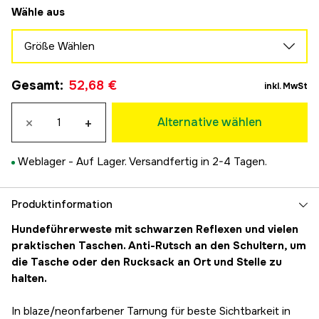
Wähle aus
Größe Wählen
XS
Vorübergehend ausverkauft
Gesamt
:
52,68 €
52,68 €
inkl. MwSt
S
52,68 €
×
+
Alternative wählen
M
52,68 €
Weblager -
Auf Lager. Versandfertig in 2-4 Tagen.
L
52,68 €
XL
Produktinformation
52,68 €
Hundeführerweste mit schwarzen Reflexen und vielen
2XL
praktischen Taschen. Anti-Rutsch an den Schultern, um
52,68 €
die Tasche oder den Rucksack an Ort und Stelle zu
3XL
halten.
52,68 €
4XL
In blaze/neonfarbener Tarnung für beste Sichtbarkeit in
52,68 €