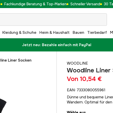
Fachkundige Beratung & Top-Marken
Schneller Versand
30 T
Kleidung & Schuhe
Heim & Haushalt
Bauen
Tierbedarf
M
Jetzt neu: Bezahle einfach mit PayPal
ine Liner Socken
WOODLINE
Woodline Liner
Von
10,54 €
EAN
:
7333080055961
Dünne und bequeme Liners
Wandern. Optimal für den 
Wähle aus