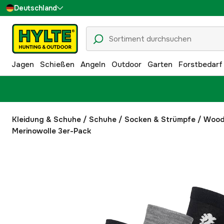
Deutschland
Sverige
Danmark
Jagen
Schießen
Angeln
Outdoor
Garten
Forstbedarf
Suomi
Norge
Kleidung & Schuhe
/
Schuhe
/
Socken & Strümpfe
/
Woodl
Merinowolle 3er-Pack