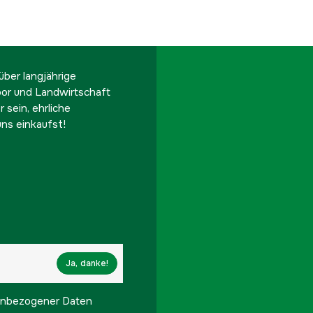
ber langjährige
oor und Landwirtschaft
 sein, ehrliche
ns einkaufst!
Ja, danke!
onenbezogener Daten