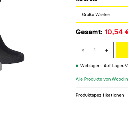
Größe Wählen
35-39
Gesamt
:
10,54 
10,53 €
40-45
×
+
10,53 €
Weblager -
Auf Lager. V
Alle Produkte von Woodli
Produktspezifikationen
Farbton
Damen/Herren