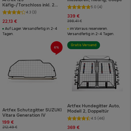
Käfig-/Torschloss inkl. 2
5.0
(4)
roten Schlüsseln (Gen II)
4.3
(3)
339 €
22,13 €
398,41 €
Auf Lager. Versandfertig in 2-4
im Vorraus reservieren.
Tagen.
Versandfertig in 2-4 Tagen.
Gratis Versand
6%
Artfex Hundegitter Auto,
Artfex Schutzgitter SUZUKI
Modell 2, Doppeltür
Vitara Generation IV
4.5
(46)
199 €
369 €
212,49 €