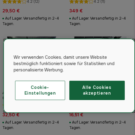
4.2
(12)
4.2
(11)
29,50 €
349 €
Auf Lager. Versandfertig in 2-4
Auf Lager. Versandfertig in 2-4
Tagen.
Tagen.
Wir verwenden Cookies, damit unsere Website
bestmöglich funktioniert sowie für Statistiken und
personalisierte Werbung.
Cookie-
Alle Cookies
Artfex Stoßstangenschutz
Artfex Koppelhaken 2er
Einstellungen
akzeptieren
65 cm (1 Pack)
Pack
5.0
(2)
4.0
(6)
32,50 €
16,51 €
Auf Lager. Versandfertig in 2-4
Auf Lager. Versandfertig in 2-4
Tagen.
Tagen.