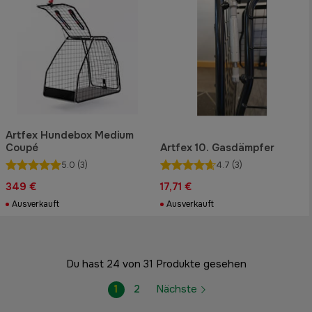
Artfex Hundebox Medium
Coupé
Artfex 10. Gasdämpfer
5.0
(3)
4.7
(3)
349 €
17,71 €
Ausverkauft
Ausverkauft
Du hast 24 von 31 Produkte gesehen
1
2
Nächste