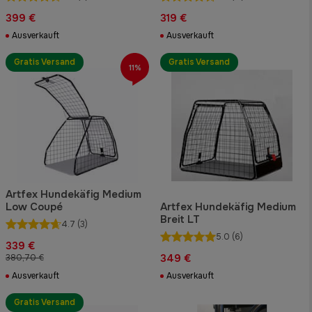
399 €
319 €
Ausverkauft
Ausverkauft
Gratis Versand
Gratis Versand
11%
Artfex Hundekäfig Medium
Low Coupé
Artfex Hundekäfig Medium
Breit LT
4.7
(3)
5.0
(6)
339 €
349 €
380,70 €
Ausverkauft
Ausverkauft
Gratis Versand