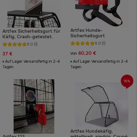
Artfex Hunde-
Artfex Sicherheitsgurt für
Sicherheitsgurt
Käfig, Crash-getestet.
5.0
(1)
5.0
(1)
60,20 €
37 €
Von
Auf Lager. Versandfertig in 2-4
Auf Lager. Versandfertig in 2-4
Tagen.
Tagen.
15%
Artfex Hundekäfig,
Artfex 123
mittelbreit, niedrig, Coupé