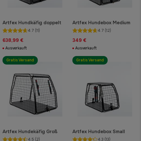
Artfex Hundkäfig doppelt
Artfex Hundebox Medium
4.7
(11)
4.7
(12)
638,99 €
349 €
Ausverkauft
Ausverkauft
Gratis Versand
Gratis Versand
Artfex Hundekäfig Groß
Artfex Hundebox Small
4.5
(2)
4.3
(13)