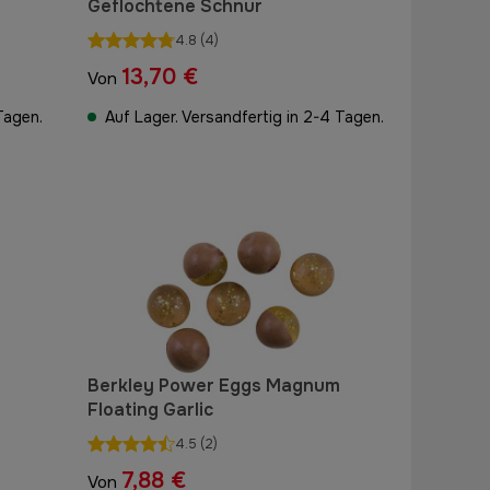
Geflochtene Schnur
4.8
(4)
13,70 €
Von
Tagen.
Auf Lager. Versandfertig in 2-4 Tagen.
Berkley Power Eggs Magnum
Floating Garlic
4.5
(2)
7,88 €
Von