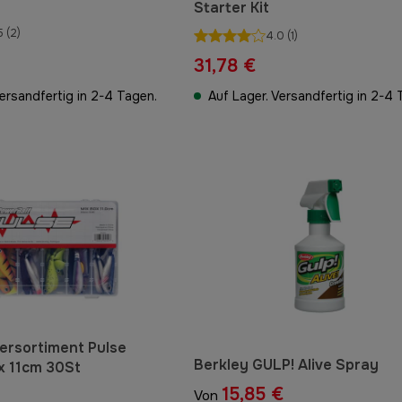
Starter Kit
5
(2)
4.0
(1)
31,78 €
Versandfertig in 2-4 Tagen.
Auf Lager. Versandfertig in 2-4 
ersortiment Pulse
Berkley GULP! Alive Spray
x 11cm 30St
15,85 €
Von