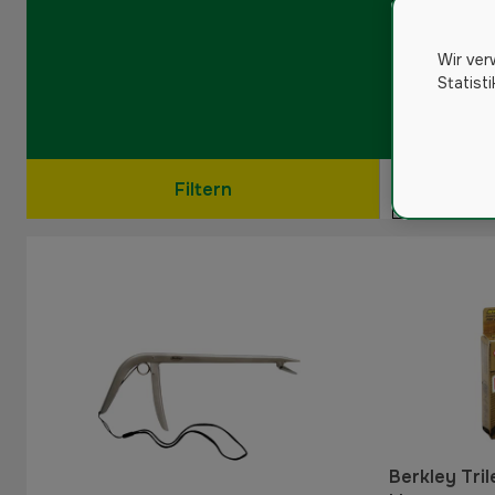
Wir ver
Statist
Filtern
Berkley Tri