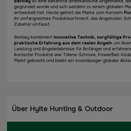
Berkley
ist eine bekannte amerikanische Angelmarke, die
gegründet wurde und sich seitdem zu einem globalen Mar
entwickelt hat. Heute gehört die Marke zum Konzern
Pur
ihr umfangreiches Produktsortiment, das Angelruten, Sch
Zubehör umfasst.
Berkley kombiniert
innovative Technik, sorgfältige P
praktische Erfahrung aus dem realen Angeln
, um Aus
Leistung und Angelerlebnisse für Anfänger und erfahrene
ikonische Produkte wie Trilene-Schnüre, PowerBait-Köde
Markt gebracht und bleibt ein zuverlässiger globaler Akte
Über Hylte Hunting & Outdoor