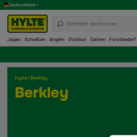
Deutschland
Sverige
Danmark
Jagen
Schießen
Angeln
Outdoor
Garten
Forstbedarf
Suomi
Norge
Hylte
/
Berkley
Berkley