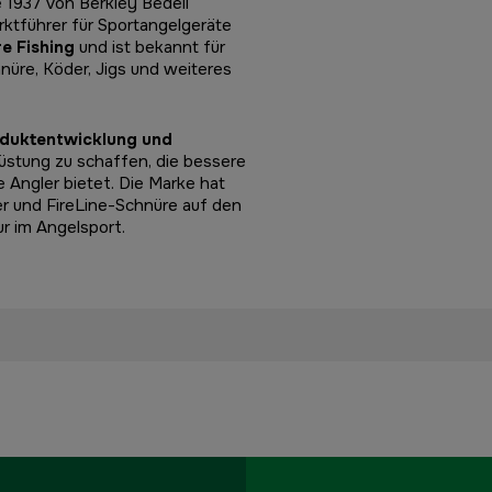
 1937 von Berkley Bedell
ktführer für Sportangelgeräte
e Fishing
und ist bekannt für
nüre, Köder, Jigs und weiteres
roduktentwicklung und
rüstung zu schaffen, die bessere
 Angler bietet. Die Marke hat
r und FireLine-Schnüre auf den
ur im Angelsport.