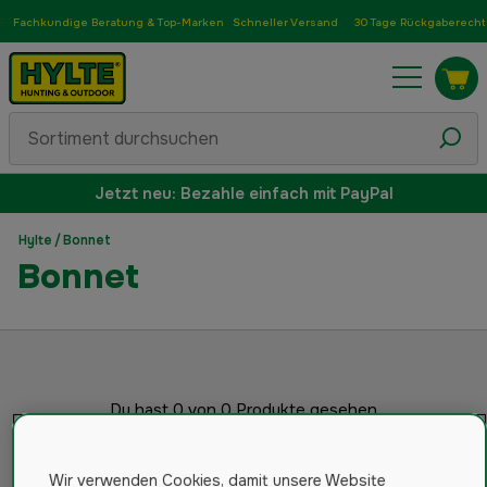
Fachkundige Beratung & Top-Marken
Schneller Versand
30 Tage Rückgaberecht
Jetzt neu: Bezahle einfach mit PayPal
Hylte
/
Bonnet
Bonnet
Du hast 0 von 0 Produkte gesehen
Wir verwenden Cookies, damit unsere Website