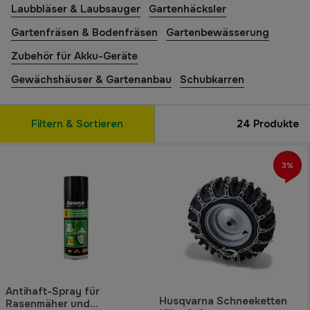
Laubbläser & Laubsauger
Gartenhäcksler
Gartenfräsen & Bodenfräsen
Gartenbewässerung
Zubehör für Akku-Geräte
Gewächshäuser & Gartenanbau
Schubkarren
Filtern & Sortieren
24
Produkte
3%
Antihaft-Spray für
Husqvarna Schneeketten
Rasenmäher und