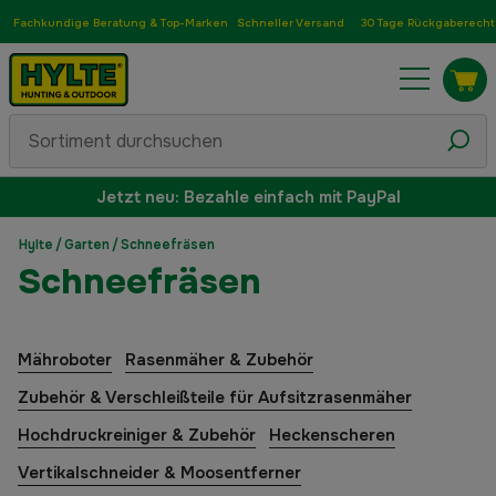
Fachkundige Beratung & Top-Marken
Schneller Versand
30 Tage Rückgaberecht
Jetzt neu: Bezahle einfach mit PayPal
Hylte
/
Garten
/
Schneefräsen
Schneefräsen
Mähroboter
Rasenmäher & Zubehör
Zubehör & Verschleißteile für Aufsitzrasenmäher
Hochdruckreiniger & Zubehör
Heckenscheren
Vertikalschneider & Moosentferner