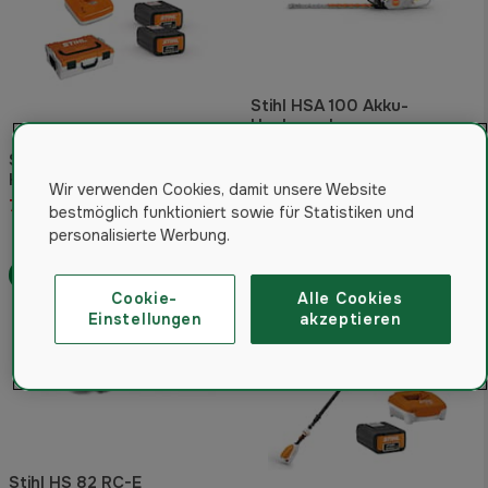
Stihl HSA 100 Akku-
Heckenschere
4.7
(13)
Stihl HSA 100 Akku-
Heckenscheren-Paket
299 €
Wir verwenden Cookies, damit unsere Website
794,27 €
bestmöglich funktioniert sowie für Statistiken und
Auf Lager. Versandfertig in 2-4
Tagen.
personalisierte Werbung.
Gratis Versand
Cookie-
Alle Cookies
Einstellungen
akzeptieren
Stihl HS 82 RC-E