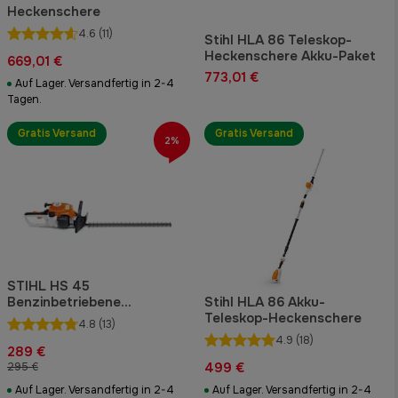
Heckenschere
4.6
(11)
Stihl HLA 86 Teleskop-
Heckenschere Akku-Paket
669,01 €
773,01 €
Auf Lager. Versandfertig in 2-4
Tagen.
Gratis Versand
Gratis Versand
2%
STIHL HS 45
Benzinbetriebene
Stihl HLA 86 Akku-
Heckenschere 60 cm
Teleskop-Heckenschere
4.8
(13)
4.9
(18)
289 €
499 €
295 €
Auf Lager. Versandfertig in 2-4
Auf Lager. Versandfertig in 2-4