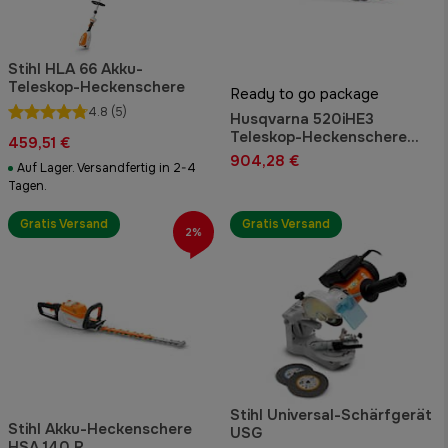
Stihl HLA 66 Akku-
Teleskop-Heckenschere
Ready to go package
4.8
(5)
Husqvarna 520iHE3
Teleskop-Heckenschere
459,51 €
Akku-Paket
904,28 €
Auf Lager. Versandfertig in 2-4
Tagen.
Gratis Versand
Gratis Versand
2%
Stihl Universal-Schärfgerät
Stihl Akku-Heckenschere
USG
HSA 140 R