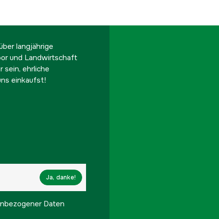
ber langjährige
oor und Landwirtschaft
 sein, ehrliche
ns einkaufst!
Ja, danke!
onenbezogener Daten