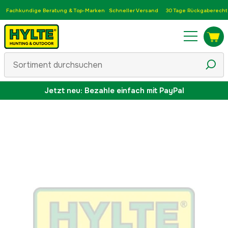
Fachkundige Beratung & Top-Marken
Schneller Versand
30 Tage Rückgaberecht
Jetzt neu: Bezahle einfach mit PayPal