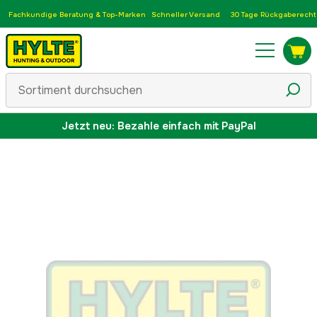
Fachkundige Beratung & Top-Marken
Schneller Versand
30 Tage Rückgaberecht
Jetzt neu: Bezahle einfach mit PayPal