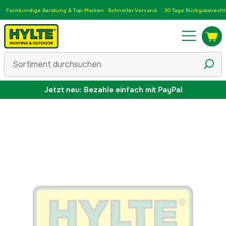
Fachkundige Beratung & Top-Marken
Schneller Versand
30 Tage Rückgaberecht
Jetzt neu: Bezahle einfach mit PayPal