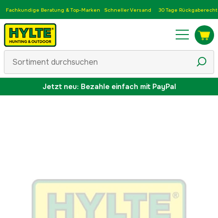
Fachkundige Beratung & Top-Marken
Schneller Versand
30 Tage Rückgaberecht
Jetzt neu: Bezahle einfach mit PayPal