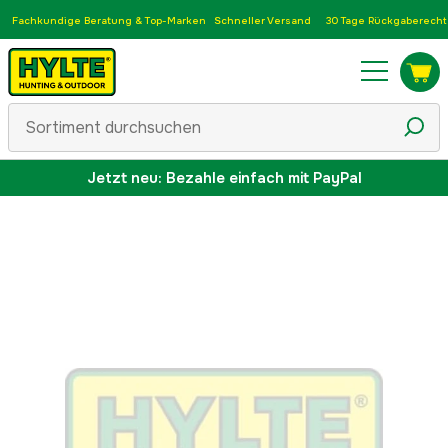
Fachkundige Beratung & Top-Marken
Schneller Versand
30 Tage Rückgaberecht
Jetzt neu: Bezahle einfach mit PayPal