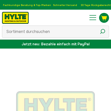
Fachkundige Beratung & Top-Marken
Schneller Versand
30 Tage Rückgaberecht
Jetzt neu: Bezahle einfach mit PayPal