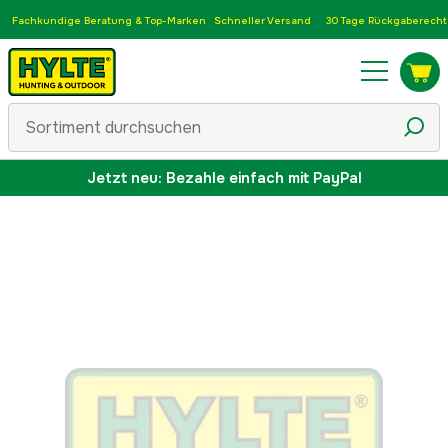
Fachkundige Beratung & Top-Marken
Schneller Versand
30 Tage Rückgaberecht
Jetzt neu: Bezahle einfach mit PayPal