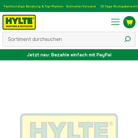
Fachkundige Beratung & Top-Marken
Schneller Versand
30 Tage Rückgaberecht
Jetzt neu: Bezahle einfach mit PayPal