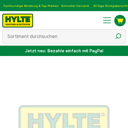
Fachkundige Beratung & Top-Marken
Schneller Versand
30 Tage Rückgaberecht
Jetzt neu: Bezahle einfach mit PayPal