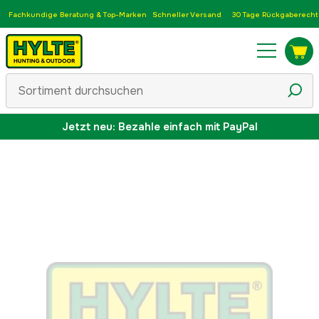
Fachkundige Beratung & Top-Marken
Schneller Versand
30 Tage Rückgaberecht
Jetzt neu: Bezahle einfach mit PayPal