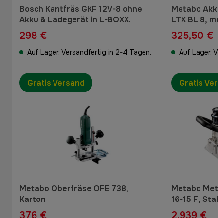
Bosch Kantfräs GKF 12V-8 ohne
Metabo Akk
Akku & Ladegerät in L-BOXX.
LTX BL 8, 
298 €
325,50 €
Auf Lager. Versandfertig in 2-4 Tagen.
Auf Lager. 
Gratis Versand
Gratis Ve
Metabo Oberfräse OFE 738,
Metabo Met
Karton
16-15 F, St
376 €
2.939 €