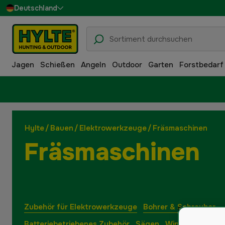
Deutschland
Sverige
Danmark
Jagen
Schießen
Angeln
Outdoor
Garten
Forstbedarf
Suomi
Norge
Hylte
/
Bauen
/
Elektrowerkzeuge
/
Fräsmaschinen
Fräsmaschinen
Zubehör für Elektrowerkzeuge
Bohrer & Schrauber
Batteriebetriebenes Zubehör
Sägen
Winkelschleifer