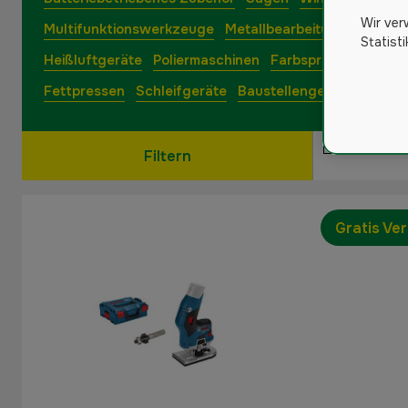
Wir ver
Multifunktionswerkzeuge
Metallbearbeitung
Maschi
Statist
Heißluftgeräte
Poliermaschinen
Farbspritz- & Kartu
Fettpressen
Schleifgeräte
Baustellengeräte & Ausr
Filtern
Gratis Ve