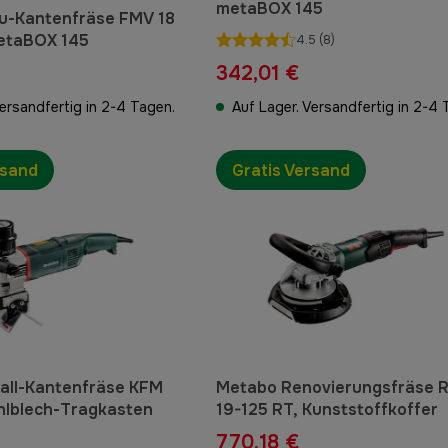
metaBOX 145
u-Kantenfräse FMV 18
metaBOX 145
4.5
(8)
342,01 €
Versandfertig in 2-4 Tagen.
Auf Lager. Versandfertig in 2-4 
rsand
Gratis Versand
all-Kantenfräse KFM
Metabo Renovierungsfräse 
ahlblech-Tragkasten
19-125 RT, Kunststoffkoffer
770,18 €