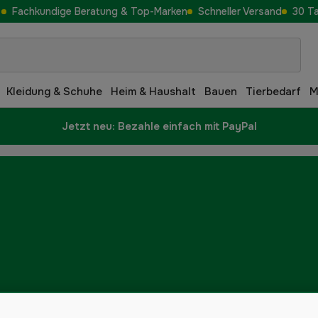
Fachkundige Beratung & Top-Marken
Schneller Versand
30 T
Kleidung & Schuhe
Heim & Haushalt
Bauen
Tierbedarf
M
Jetzt neu: Bezahle einfach mit PayPal
Schlagschrauber