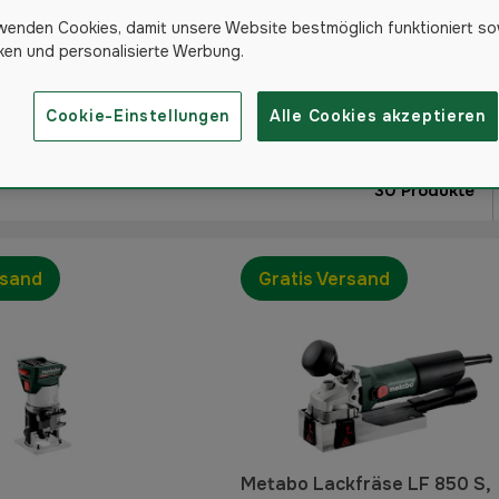
wenden Cookies, damit unsere Website bestmöglich funktioniert so
nen-Sets
Elektrohobel
iken und personalisierte Werbung.
schenpistolen
üstung
Cookie-Einstellungen
Alle Cookies akzeptieren
30
Produkte
rsand
Gratis Versand
Metabo Lackfräse LF 850 S,