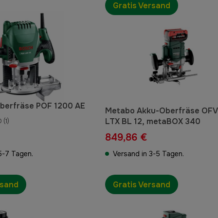
Gratis Versand
Oberfräse POF 1200 AE
Metabo Akku-Oberfräse OFV
LTX BL 12, metaBOX 340
0
(1)
849,86 €
5-7 Tagen.
Versand in 3-5 Tagen.
rsand
Gratis Versand