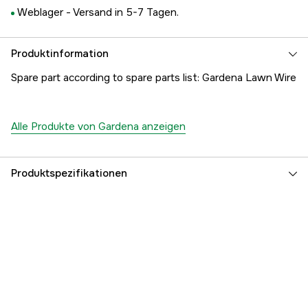
Weblager -
Versand in 5-7 Tagen.
Produktinformation
Spare part according to spare parts list: Gardena Lawn Wire
Alle Produkte von Gardena anzeigen
Produktspezifikationen
Referenznummer
1000171027
Teilenummer des Herstellers
5016570-01
EAN
7391736287883