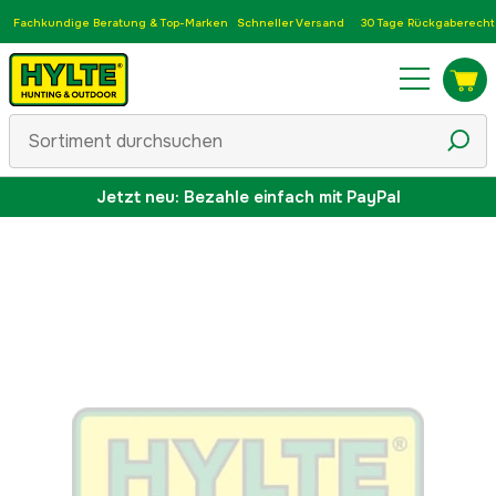
Fachkundige Beratung & Top-Marken
Schneller Versand
30 Tage Rückgaberecht
Jetzt neu: Bezahle einfach mit PayPal