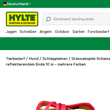
Deutschland
Sverige
Danmark
Jagen
Schießen
Angeln
Outdoor
Garten
Forstbedarf
Suomi
Norge
Tierbedarf
/
Hund
/
Schleppleinen
/
Grännakoplet Schiene
reflektierendem Ende 10 m – mehrere Farben