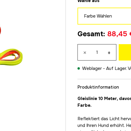
Wähle aus
Farbe Wählen
Neon Gelb
Gesamt
:
88,45 
88,45 €
Orange
×
+
88,45 €
Neon Pink
88,45 €
Weblager -
Auf Lager. V
Produktinformation
Gleislinie 10 Meter, davo
Farbe.
Reflektiert das Licht herv
und Ihren Hund erhöht. He