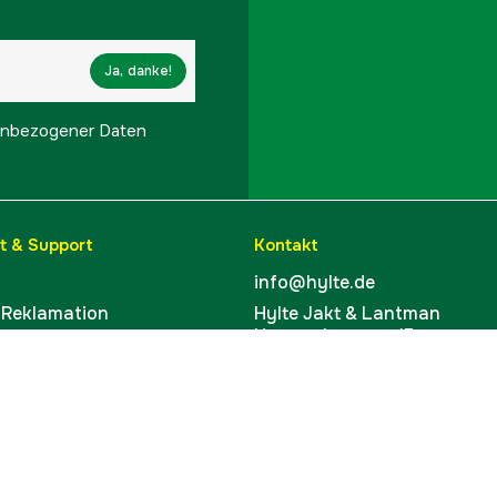
Ja, danke!
onenbezogener Daten
t & Support
Kontakt
info@hylte.de
 Reklamation
Hylte Jakt & Lantman
Hantverksgatan 15
leeren
314 34 Hyltebruk
ufen
Schweden