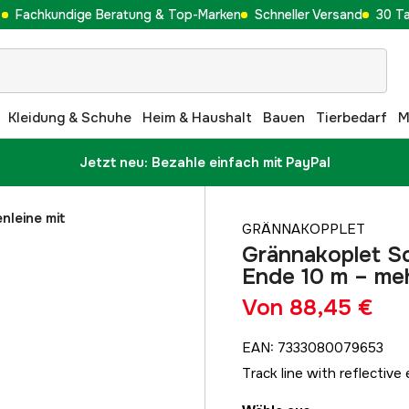
Fachkundige Beratung & Top-Marken
Schneller Versand
30 T
Kleidung & Schuhe
Heim & Haushalt
Bauen
Tierbedarf
M
Jetzt neu: Bezahle einfach mit PayPal
nleine mit
GRÄNNAKOPPLET
Grännakoplet Sc
Ende 10 m – me
Von
88,45 €
EAN
:
7333080079653
Track line with reflective