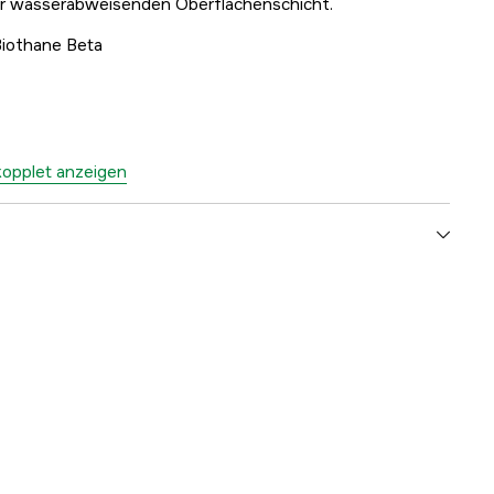
er wasserabweisenden Oberflächenschicht.
Biothane Beta
kopplet anzeigen
Hund
3000053815
ellers
7333080079653
7333080079653