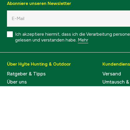
Abonniere unseren Newsletter
Ich akzeptiere hiermit, dass ich die Verarbeitung pers
gelesen und verstanden habe.
Mehr
Über Hylte Hunting & Outdoor
Kundendiens
Ratgeber & Tipps
Versand
Über uns
Umtausch &
Marken
Warenkorb 
Kontakt
Kauf widerr
Barrierefreiheit