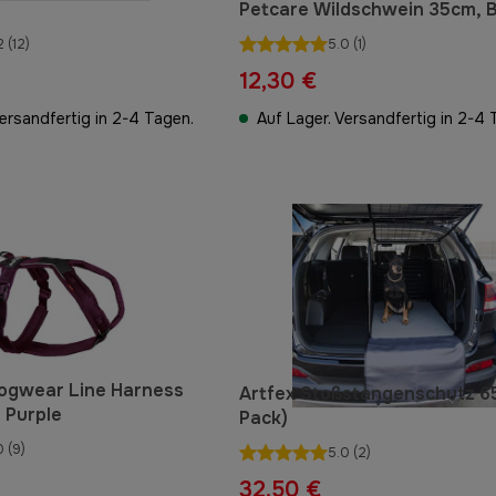
Petcare Wildschwein 35cm, 
2
(12)
5.0
(1)
12,30 €
Versandfertig in 2-4 Tagen.
Auf Lager. Versandfertig in 2-4 
ogwear Line Harness
Artfex Stoßstangenschutz 65
 Purple
Pack)
0
(9)
5.0
(2)
32,50 €