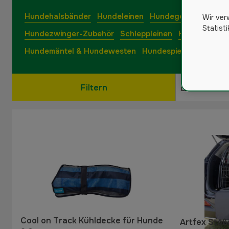
Hundehalsbänder
Hundeleinen
Hundegeschirr
Zube
Wir ver
Statist
Hundezwinger-Zubehör
Schleppleinen
Hundebetten
Hundemäntel & Hundewesten
Hundespielzeug
Hund
Filtern
Cool on Track Kühldecke für Hunde
Artfex Sto