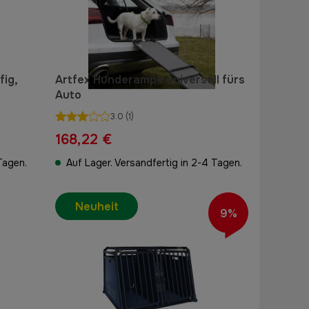
fig,
Artfex Hunderampe universell fürs
Auto
3.0
(1)
168,22 €
Tagen.
Auf Lager. Versandfertig in 2-4 Tagen.
Neuheit
9%