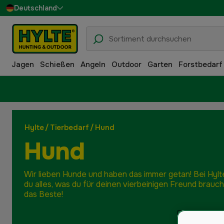
Deutschland
Sverige
Danmark
Jagen
Schießen
Angeln
Outdoor
Garten
Forstbedarf
Suomi
Norge
Hylte
/
Tierbedarf
/
Hund
Hund
Wir lieben Hunde und haben das immer getan! Bei Hylt
du alles, was du für deinen vierbeinigen Freund brauch
das Beste!