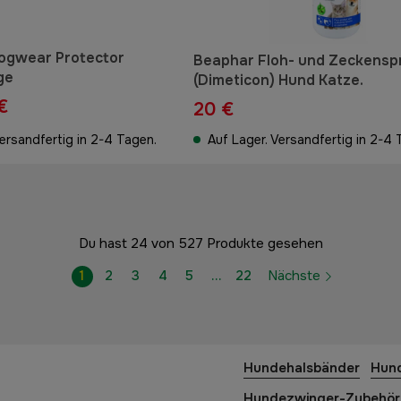
ogwear Protector
Beaphar Floh- und Zeckensp
ge
(Dimeticon) Hund Katze.
€
20 €
Versandfertig in 2-4 Tagen.
Auf Lager. Versandfertig in 2-4 
Du hast 24 von 527 Produkte gesehen
1
2
3
4
5
…
22
Nächste
Hundehalsbänder
Hund
Hundezwinger-Zubehör