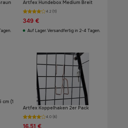
Braun
Artfex Hundebox Medium Breit
4.2
(11)
349 €
Tagen.
Auf Lager. Versandfertig in 2-4 Tagen.
 cm (1
Artfex Koppelhaken 2er Pack
4.0
(6)
16,51 €