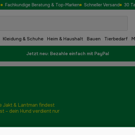
Fachkundige Beratung & Top-Marken
Schneller Versand
30 T
Kleidung & Schuhe
Heim & Haushalt
Bauen
Tierbedarf
M
Jetzt neu: Bezahle einfach mit PayPal
e Jakt & Lantman findest
st – dein Hund verdient nur