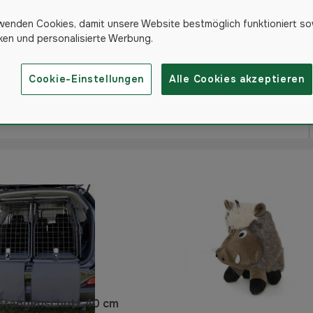
hör für Hundebetten
wenden Cookies, damit unsere Website bestmöglich funktioniert so
iken und personalisierte Werbung.
etransportboxen
Cookie-Einstellungen
Alle Cookies akzeptieren
527
Produkte
ßstangenschutz 40 cm