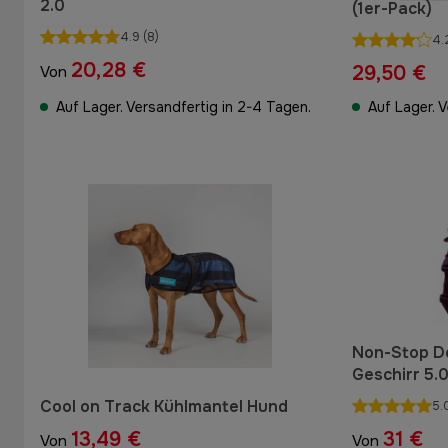
2.0
(1er-Pack)
4.9
(8)
4.
20,28 €
29,50 €
Von
Auf Lager. Versandfertig in 2-4 Tagen.
Auf Lager. 
Non-Stop D
Geschirr 5.0
Cool on Track Kühlmantel Hund
5.
13,49 €
31 €
Von
Von