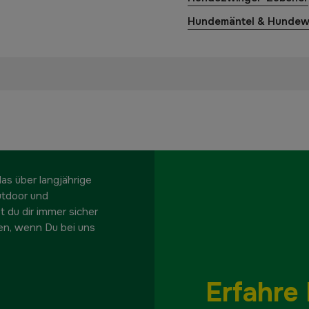
Hundemäntel & Hundew
s über langjährige
utdoor und
t du dir immer sicher
en, wenn Du bei uns
Erfahre 