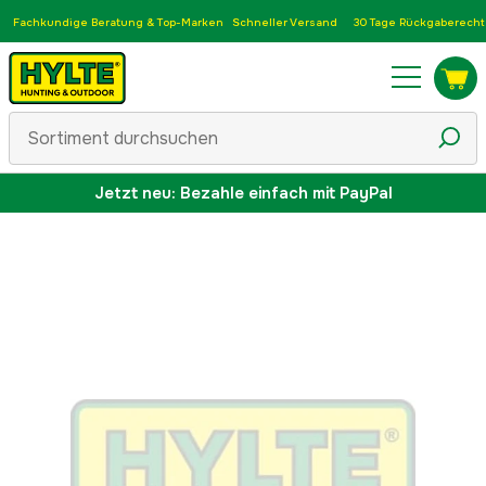
Fachkundige Beratung & Top-Marken
Schneller Versand
30 Tage Rückgaberecht
Jetzt neu: Bezahle einfach mit PayPal