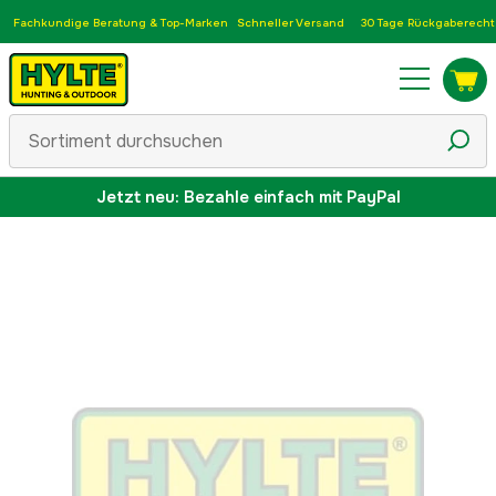
Fachkundige Beratung & Top-Marken
Schneller Versand
30 Tage Rückgaberecht
Jetzt neu: Bezahle einfach mit PayPal