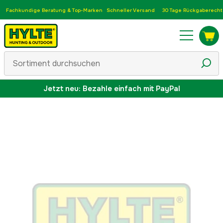
Fachkundige Beratung & Top-Marken
Schneller Versand
30 Tage Rückgaberecht
Jetzt neu: Bezahle einfach mit PayPal