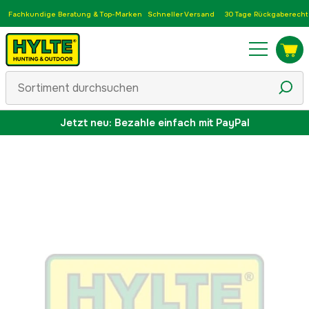
Fachkundige Beratung & Top-Marken
Schneller Versand
30 Tage Rückgaberecht
Jetzt neu: Bezahle einfach mit PayPal