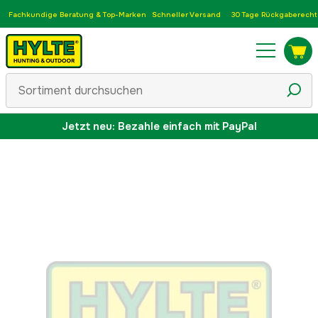
Fachkundige Beratung & Top-Marken
Schneller Versand
30 Tage Rückgaberecht
Jetzt neu: Bezahle einfach mit PayPal