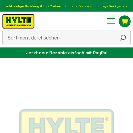
Fachkundige Beratung & Top-Marken
Schneller Versand
30 Tage Rückgaberecht
Jetzt neu: Bezahle einfach mit PayPal