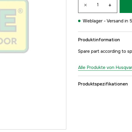
×
+
Weblager -
Versand in 
Produktinformation
Spare part according to sp
Alle Produkte von Husqva
Produktspezifikationen
Referenznummer
Teilenummer des Herst
EAN