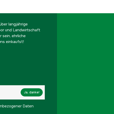
ber langjährige
oor und Landwirtschaft
 sein, ehrliche
ns einkaufst!
Ja, danke!
onenbezogener Daten