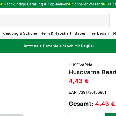
Fachkundige Beratung & Top-Marken
Schneller Versand
30 T
Kleidung & Schuhe
Heim & Haushalt
Bauen
Tierbedarf
M
Jetzt neu: Bezahle einfach mit PayPal
HUSQVARNA
Husqvarna Beari
4,43 €
EAN
:
7391736156851
Gesamt
:
4,43 €