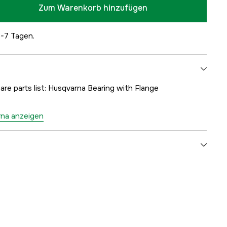
Zum Warenkorb hinzufügen
5-7 Tagen.
are parts list: Husqvarna Bearing with Flange
rna anzeigen
1000170886
ellers
5016037-01
7391736156851