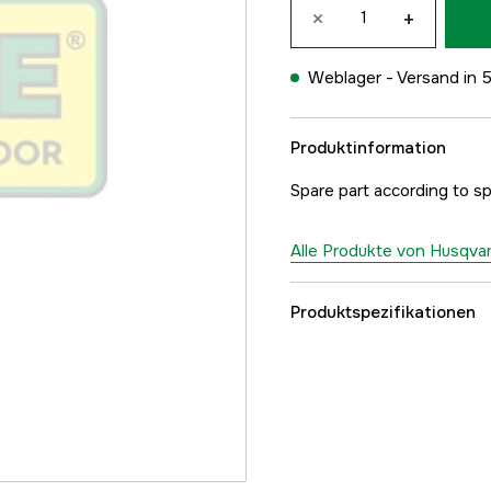
×
+
Weblager -
Versand in 
Produktinformation
Spare part according to s
Alle Produkte von Husqva
Produktspezifikationen
Referenznummer
Teilenummer des Herst
EAN