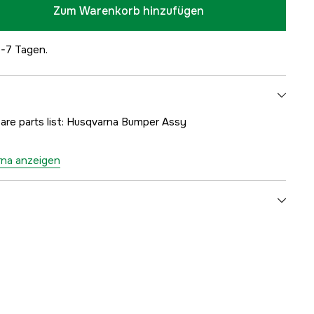
Zum Warenkorb hinzufügen
5-7 Tagen.
pare parts list: Husqvarna Bumper Assy
rna anzeigen
1000169161
ellers
5011058-01
7391736147866