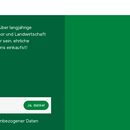
ber langjährige
oor und Landwirtschaft
 sein, ehrliche
ns einkaufst!
Ja, danke!
onenbezogener Daten