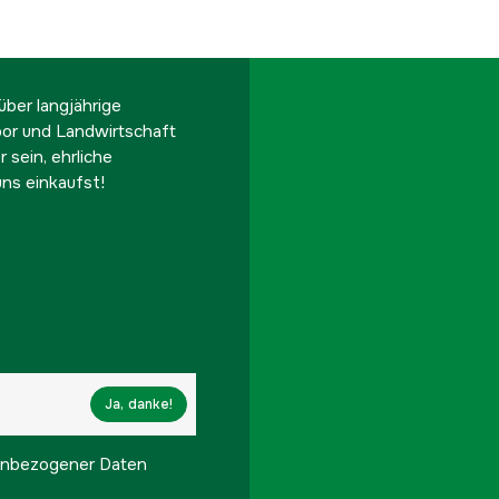
ber langjährige
oor und Landwirtschaft
 sein, ehrliche
ns einkaufst!
Ja, danke!
onenbezogener Daten