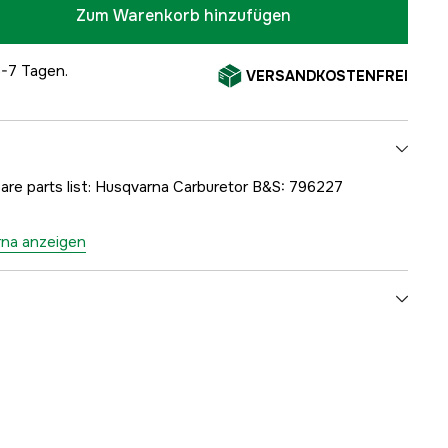
Zum Warenkorb hinzufügen
5-7 Tagen.
VERSANDKOSTENFREI
pare parts list: Husqvarna Carburetor B&S: 796227
rna anzeigen
1000202545
ellers
5147405-00