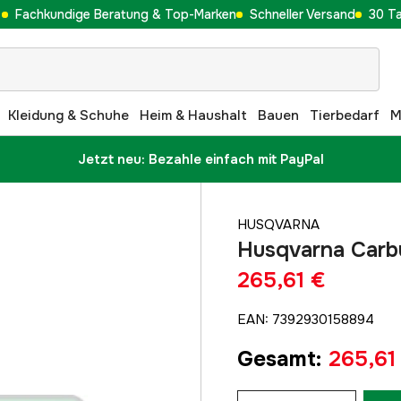
Fachkundige Beratung & Top-Marken
Schneller Versand
30 T
Kleidung & Schuhe
Heim & Haushalt
Bauen
Tierbedarf
M
Jetzt neu: Bezahle einfach mit PayPal
HUSQVARNA
Husqvarna Carb
265,61 €
EAN
:
7392930158894
Gesamt
:
265,61